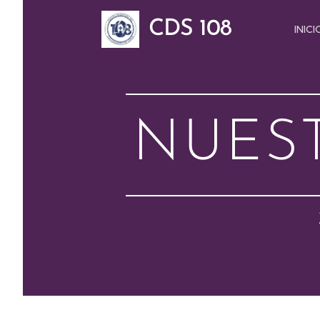
CDS 108
INICI
NUES