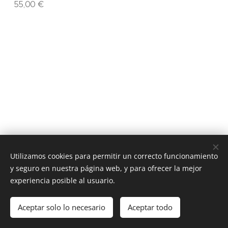
55,00
€
Utilizamos cookies para permitir un correcto funcionamiento
y seguro en nuestra página web, y para ofrecer la mejor
experiencia posible al usuario.
GRUPO SCOUT CIUDAD DEL SOL 108. 2024
Aceptar solo lo necesario
Aceptar todo
Cookies