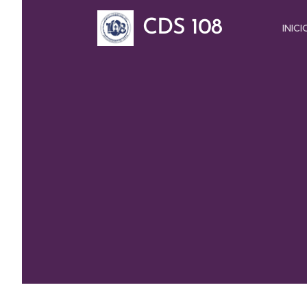
CDS 108
INICI